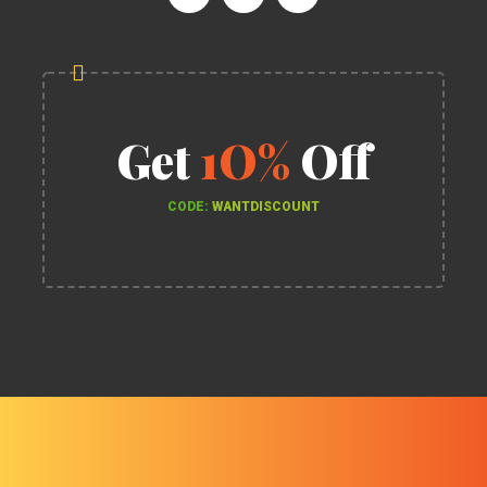
Get
1O%
Off
CODE:
WANTDISCOUNT