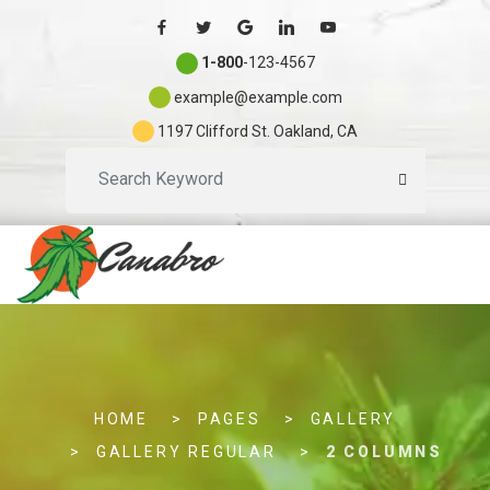
1-800
-123-4567
example@example.com
1197 Clifford St. Oakland, CA
S
e
a
r
c
h
.
.
HOME
PAGES
GALLERY
.
GALLERY REGULAR
2 COLUMNS