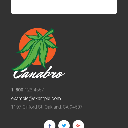
1-800
-123-4567
example@example.com
1197 Clifford St. Oakland, CA 94607