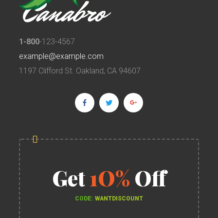
1-800
-123-4567
example@example.com
1197 Clifford St. Oakland, CA 94607
Get
1O%
Off
CODE:
WANTDISCOUNT