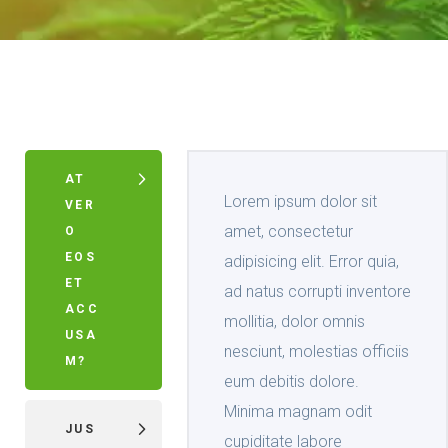
AT
Lorem ipsum dolor sit
VER
amet, consectetur
O
EOS
adipisicing elit. Error quia,
ET
ad natus corrupti inventore
ACC
mollitia, dolor omnis
USA
nesciunt, molestias officiis
M?
eum debitis dolore.
Minima magnam odit
JUS
cupiditate labore