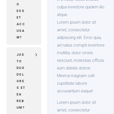
O
culpa inventore quidem illo
EOS
atque.
ET
Lorem ipsum dolor sit
ACC
amet, consectetur
USA
adipisicing elit. Error quia,
M?
ad natus corrupti inventore
mollitia, dolor omnis
JUS
nesciunt, molestias officiis
TO
eum debitis dolore.
DUO
DOL
Minima magnam odit
ORE
cupiditate labore
S ET
accusantium eaque!
EA
REB
Lorem ipsum dolor sit
UM?
amet, consectetur