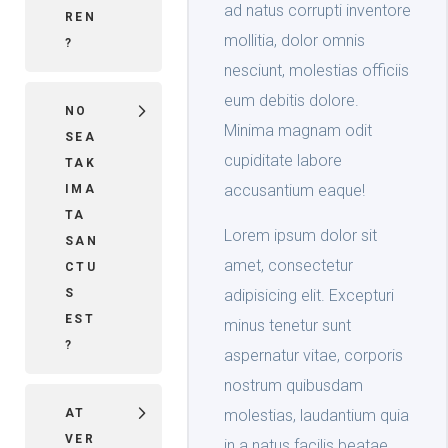
ad natus corrupti inventore
REN
mollitia, dolor omnis
?
nesciunt, molestias officiis
eum debitis dolore.
NO
Minima magnam odit
SEA
cupiditate labore
TAK
accusantium eaque!
IMA
TA
Lorem ipsum dolor sit
SAN
amet, consectetur
CTU
S
adipisicing elit. Excepturi
EST
minus tenetur sunt
?
aspernatur vitae, corporis
nostrum quibusdam
AT
molestias, laudantium quia
VER
in a natus facilis beatae