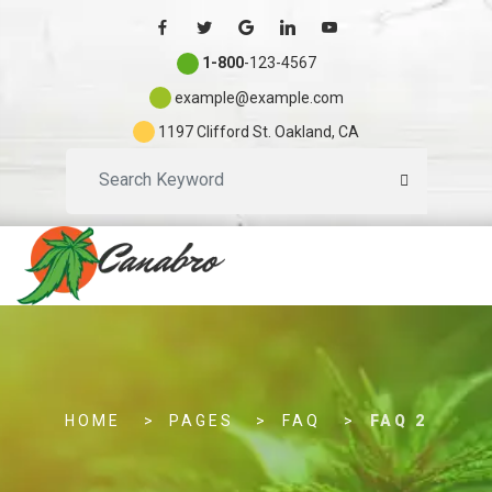
1-800
-123-4567
example@example.com
1197 Clifford St. Oakland, CA
S
e
a
r
c
h
.
.
HOME
PAGES
FAQ
FAQ 2
.