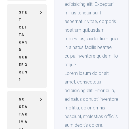
adipisicing elit. Excepturi
minus tenetur sunt
STE
T
aspernatur vitae, corporis
CLI
nostrum quibusdam
TA
molestias, laudantium quia
KAS
in a natus facilis beatae
D
culpa inventore quidem illo
GUB
atque.
ERG
REN
Lorem ipsum dolor sit
?
amet, consectetur
adipisicing elit. Error quia,
ad natus corrupti inventore
NO
SEA
mollitia, dolor omnis
TAK
nesciunt, molestias officiis
IMA
eum debitis dolore.