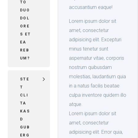
TO
accusantium eaque!
DUO
DOL
Lorem ipsum dolor sit
ORE
amet, consectetur
S ET
adipisicing elit. Excepturi
EA
minus tenetur sunt
REB
aspernatur vitae, corporis
UM?
nostrum quibusdam
molestias, laudantium quia
STE
in a natus facilis beatae
T
culpa inventore quidem illo
CLI
TA
atque.
KAS
Lorem ipsum dolor sit
D
amet, consectetur
GUB
adipisicing elit. Error quia,
ERG