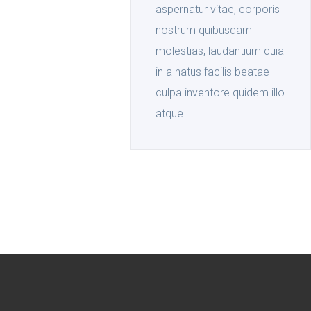
aspernatur vitae, corporis
nostrum quibusdam
molestias, laudantium quia
in a natus facilis beatae
culpa inventore quidem illo
atque.